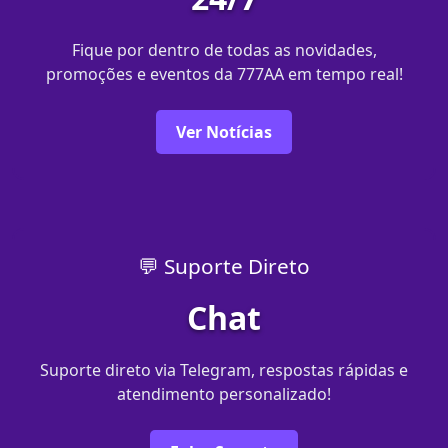
Fique por dentro de todas as novidades,
promoções e eventos da 777AA em tempo real!
Ver Notícias
💬 Suporte Direto
Chat
Suporte direto via Telegram, respostas rápidas e
atendimento personalizado!