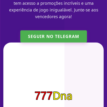
tem acesso a promoções incríveis e uma
experiência de jogo inigualável. Junte-se aos
vencedores agora!
SEGUIR NO TELEGRAM