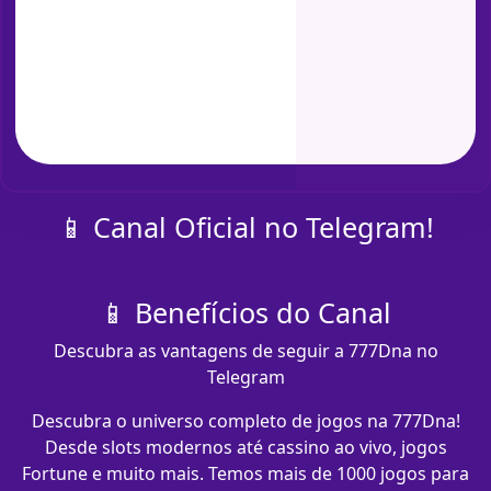
📱 Canal Oficial no Telegram!
📱 Benefícios do Canal
Descubra as vantagens de seguir a 777Dna no
Telegram
Descubra o universo completo de jogos na 777Dna!
Desde slots modernos até cassino ao vivo, jogos
Fortune e muito mais. Temos mais de 1000 jogos para