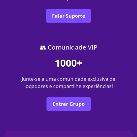
Falar Suporte
👥 Comunidade VIP
1000+
Junte-se a uma comunidade exclusiva de
jogadores e compartilhe experiências!
Entrar Grupo