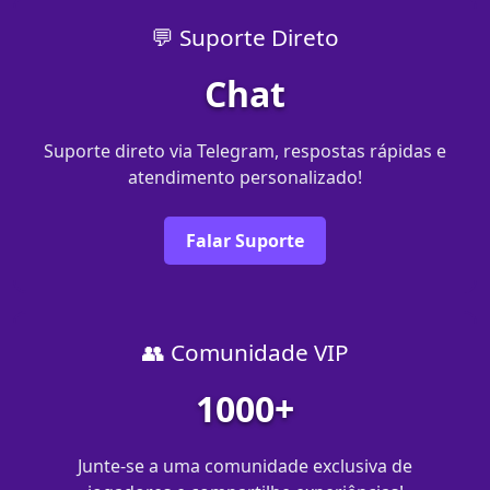
💬 Suporte Direto
Chat
Suporte direto via Telegram, respostas rápidas e
atendimento personalizado!
Falar Suporte
👥 Comunidade VIP
1000+
Junte-se a uma comunidade exclusiva de