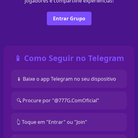
jogadores e compartilhe experiências!
Entrar Grupo
📱 Como Seguir no Telegram
📱 Baixe o app Telegram no seu dispositivo
🔍 Procure por "@777G.ComOficial"
👆 Toque em "Entrar" ou "Join"