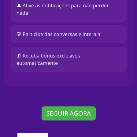
🔔 Ative as notificações para não perder
nada
💬 Participe das conversas e interaja
🎁 Receba bônus exclusivos
automaticamente
SEGUIR AGORA