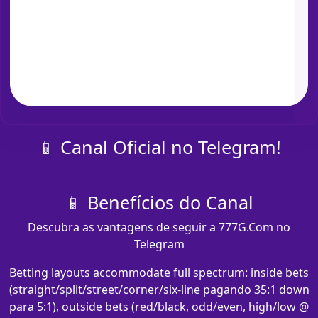
📱 Canal Oficial no Telegram!
📱 Benefícios do Canal
Descubra as vantagens de seguir a 777G.Com no
Telegram
Betting layouts accommodate full spectrum: inside bets
(straight/split/street/corner/six-line pagando 35:1 down
para 5:1), outside bets (red/black, odd/even, high/low @