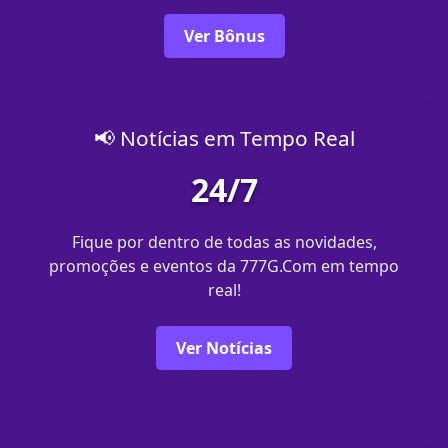
Ver Bônus
📢 Notícias em Tempo Real
24/7
Fique por dentro de todas as novidades,
promoções e eventos da 777G.Com em tempo
real!
Ver Notícias