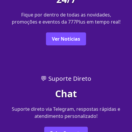
Fique por dentro de todas as novidades,
promoções e eventos da 777Plus em tempo real!
Ver Notícias
💬 Suporte Direto
Chat
Suporte direto via Telegram, respostas rápidas e
atendimento personalizado!