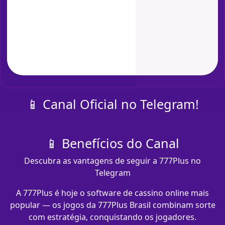
📱 Canal Oficial no Telegram!
📱 Benefícios do Canal
Descubra as vantagens de seguir a 777Plus no
Telegram
A 777Plus é hoje o software de cassino online mais
popular — os jogos da 777Plus Brasil combinam sorte
com estratégia, conquistando os jogadores.