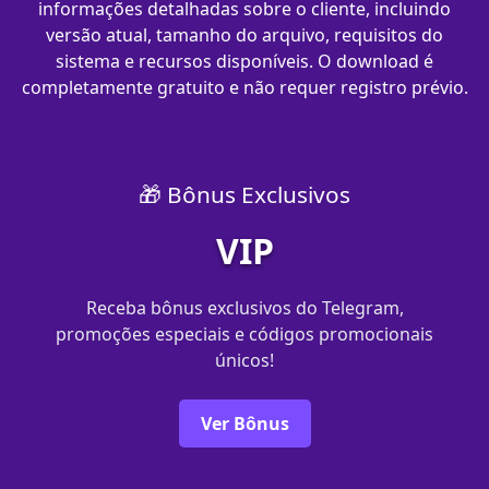
informações detalhadas sobre o cliente, incluindo
versão atual, tamanho do arquivo, requisitos do
sistema e recursos disponíveis. O download é
completamente gratuito e não requer registro prévio.
🎁 Bônus Exclusivos
VIP
Receba bônus exclusivos do Telegram,
promoções especiais e códigos promocionais
únicos!
Ver Bônus