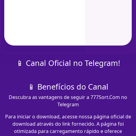
📱 Canal Oficial no Telegram!
📱 Benefícios do Canal
Descubra as vantagens de seguir a 777Sort.Com no
Telegram
Para iniciar o download, acesse nossa página oficial de
download através do link fornecido. A página foi
otimizada para carregamento rápido e oferece