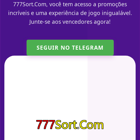
777Sort.Com, você tem acesso a promoções
incríveis e uma experiência de jogo inigualável.
Junte-se aos vencedores agora!
SEGUIR NO TELEGRAM