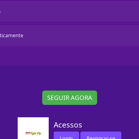
a
aticamente
SEGUIR AGORA
Acessos
Login
Registrar-se