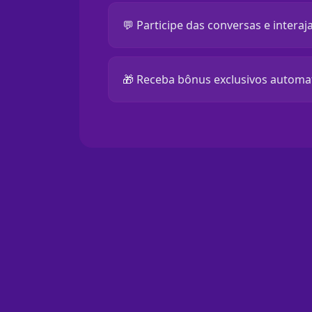
💬 Participe das conversas e interaj
🎁 Receba bônus exclusivos autom