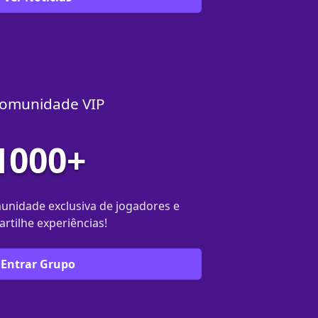
Comunidade VIP
1000+
unidade exclusiva de jogadores e
rtilhe experiências!
Entrar Grupo