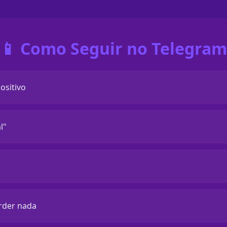
📱 Como Seguir no Telegram
ositivo
l"
erder nada