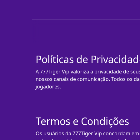
Políticas de Privacida
A 777Tiger Vip valoriza a privacidade de s
nossos canais de comunicação. Todos os dad
jogadores.
Termos e Condições
Os usuários da 777Tiger Vip concordam em r