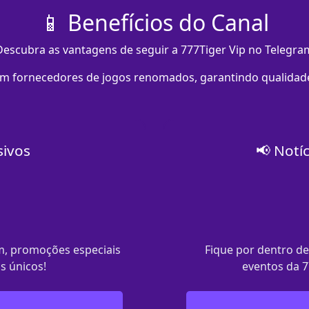
📱 Benefícios do Canal
Descubra as vantagens de seguir a 777Tiger Vip no Telegra
om fornecedores de jogos renomados, garantindo qualidade
sivos
📢 Notí
m, promoções especiais
Fique por dentro d
s únicos!
eventos da 7