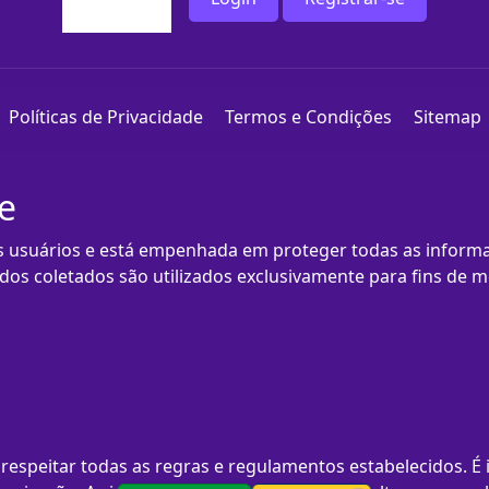
Políticas de Privacidade
Termos e Condições
Sitemap
de
eus usuários e está empenhada em proteger todas as inform
os coletados são utilizados exclusivamente para fins de m
espeitar todas as regras e regulamentos estabelecidos. É 