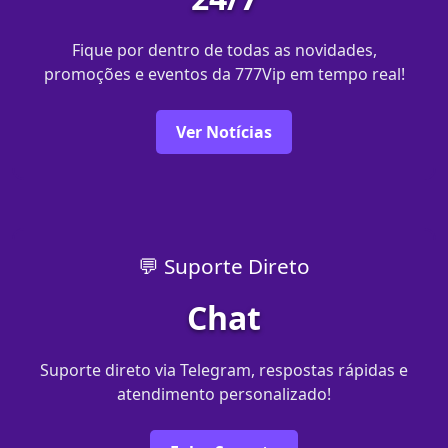
Fique por dentro de todas as novidades,
promoções e eventos da 777Vip em tempo real!
Ver Notícias
💬 Suporte Direto
Chat
Suporte direto via Telegram, respostas rápidas e
atendimento personalizado!