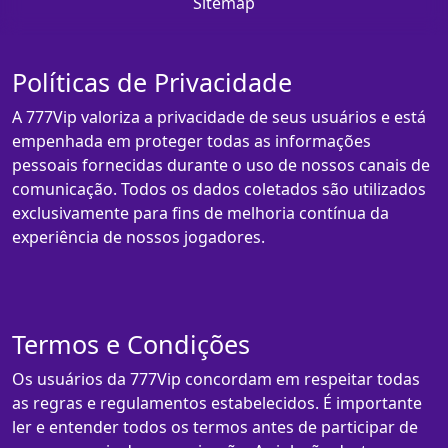
Sitemap
Políticas de Privacidade
A 777Vip valoriza a privacidade de seus usuários e está
empenhada em proteger todas as informações
pessoais fornecidas durante o uso de nossos canais de
comunicação. Todos os dados coletados são utilizados
exclusivamente para fins de melhoria contínua da
experiência de nossos jogadores.
Termos e Condições
Os usuários da 777Vip concordam em respeitar todas
as regras e regulamentos estabelecidos. É importante
ler e entender todos os termos antes de participar de