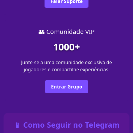
Falar Suporte
👥 Comunidade VIP
1000+
Junte-se a uma comunidade exclusiva de
jogadores e compartilhe experiências!
Entrar Grupo
📱 Como Seguir no Telegram