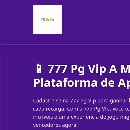
📱 777 Pg Vip A 
Plataforma de A
Cadastre-se na 777 Pg Vip para ganhar
cada recarga. Com a 777 Pg Vip, você 
incríveis e uma experiência de jogo inig
vencedores agora!