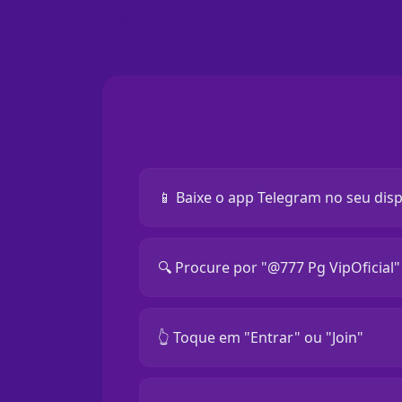
📱 Baixe o app Telegram no seu disp
🔍 Procure por "@777 Pg VipOficial"
👆 Toque em "Entrar" ou "Join"