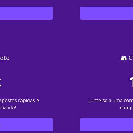
reto
👥 
t
espostas rápidas e
Junte-se a uma com
lizado!
compa
e