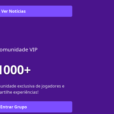
Ver Notícias
Comunidade VIP
1000+
unidade exclusiva de jogadores e
rtilhe experiências!
Entrar Grupo