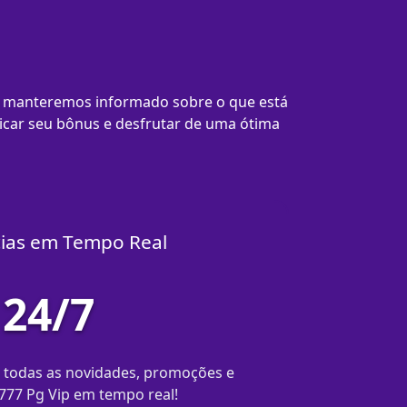
 o manteremos informado sobre o que está
icar seu bônus e desfrutar de uma ótima
cias em Tempo Real
24/7
e todas as novidades, promoções e
777 Pg Vip em tempo real!