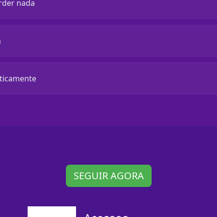
erder nada
a
aticamente
SEGUIR AGORA