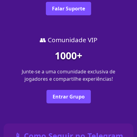
Falar Suporte
👥 Comunidade VIP
1000+
Junte-se a uma comunidade exclusiva de
jogadores e compartilhe experiências!
Entrar Grupo
📱 Como Seguir no Telegram