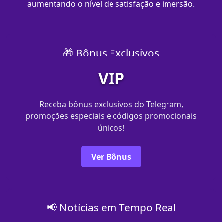
aumentando o nível de satisfação e imersão.
🎁 Bônus Exclusivos
VIP
Receba bônus exclusivos do Telegram,
promoções especiais e códigos promocionais
únicos!
Ver Bônus
📢 Notícias em Tempo Real