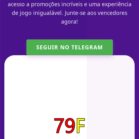
acesso a promoções incríveis e uma experiência
de jogo inigualável. Junte-se aos vencedores
agora!
SEGUIR NO TELEGRAM