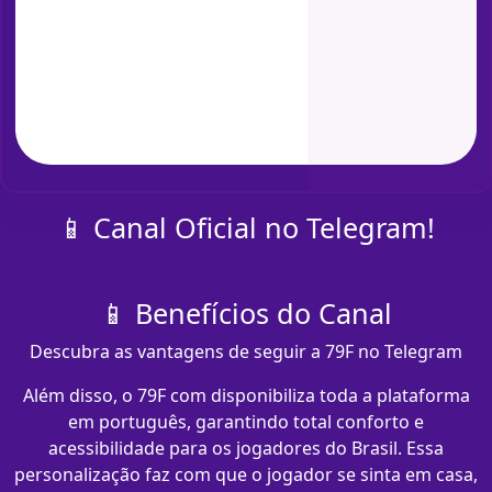
📱 Canal Oficial no Telegram!
📱 Benefícios do Canal
Descubra as vantagens de seguir a 79F no Telegram
Além disso, o 79F com​ disponibiliza toda a plataforma
em português, garantindo total conforto e
acessibilidade para os jogadores do Brasil. Essa
personalização faz com que o jogador se sinta em casa,