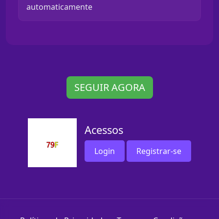
automaticamente
SEGUIR AGORA
Acessos
Login
Registrar-se