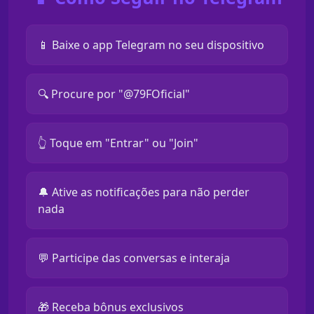
📱 Baixe o app Telegram no seu dispositivo
🔍 Procure por "@79FOficial"
👆 Toque em "Entrar" ou "Join"
🔔 Ative as notificações para não perder
nada
💬 Participe das conversas e interaja
🎁 Receba bônus exclusivos