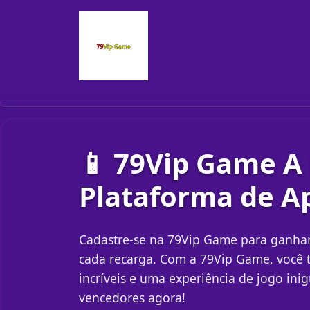
📱 79Vip Game A
Plataforma de A
Cadastre-se na 79Vip Game para ganha
cada recarga. Com a 79Vip Game, você
incríveis e uma experiência de jogo inig
vencedores agora!