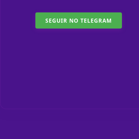
SEGUIR NO TELEGRAM