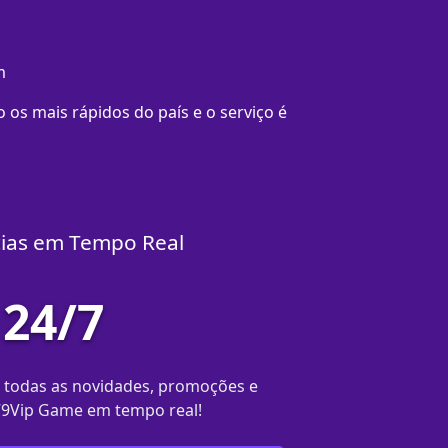
m
 os mais rápidos do país e o serviço é
cias em Tempo Real
24/7
e todas as novidades, promoções e
79Vip Game em tempo real!