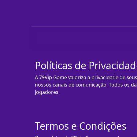
Políticas de Privacida
A 79Vip Game valoriza a privacidade de se
nossos canais de comunicação. Todos os dad
jogadores.
Termos e Condições