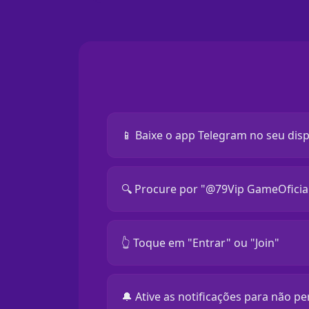
📱 Baixe o app Telegram no seu disp
🔍 Procure por "@79Vip GameOficia
👆 Toque em "Entrar" ou "Join"
🔔 Ative as notificações para não p