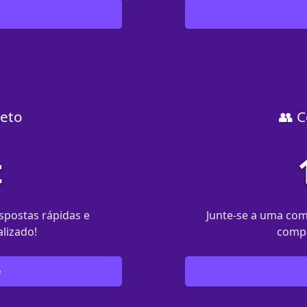
reto
👥 
t
espostas rápidas e
Junte-se a uma com
lizado!
compa
e