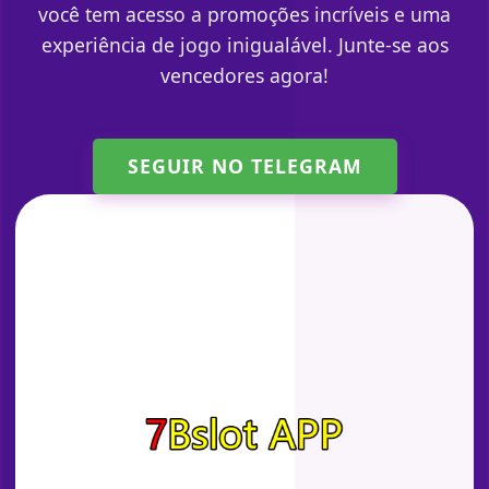
você tem acesso a promoções incríveis e uma
experiência de jogo inigualável. Junte-se aos
vencedores agora!
SEGUIR NO TELEGRAM