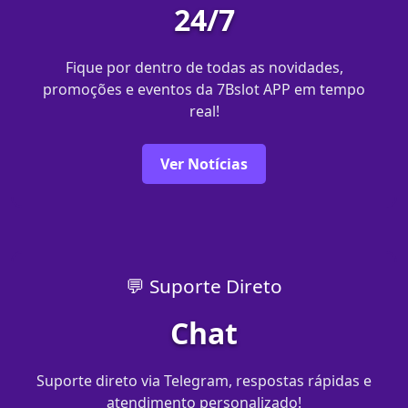
24/7
Fique por dentro de todas as novidades,
promoções e eventos da 7Bslot APP em tempo
real!
Ver Notícias
💬 Suporte Direto
Chat
Suporte direto via Telegram, respostas rápidas e
atendimento personalizado!