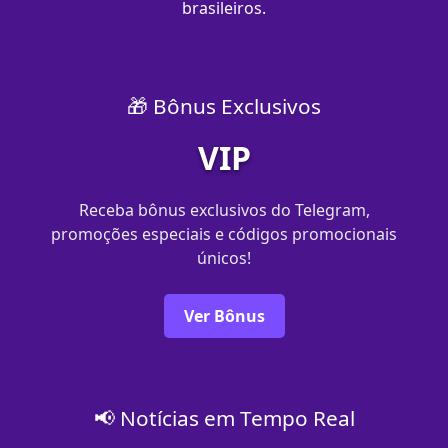
brasileiros.
🎁 Bônus Exclusivos
VIP
Receba bônus exclusivos do Telegram,
promoções especiais e códigos promocionais
únicos!
Ver Bônus
📢 Notícias em Tempo Real