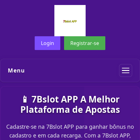
Login
Registrar-se
Menu
📱 7Bslot APP A Melhor
Plataforma de Apostas
Cadastre-se na 7Bslot APP para ganhar bônus no
cadastro e em cada recarga. Com a 7Bslot APP,