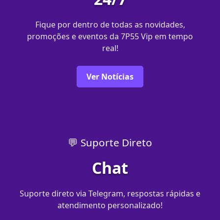
Fique por dentro de todas as novidades,
promoções e eventos da 7P55 Vip em tempo
real!
Ver Notícias
💬 Suporte Direto
Chat
Suporte direto via Telegram, respostas rápidas e
atendimento personalizado!