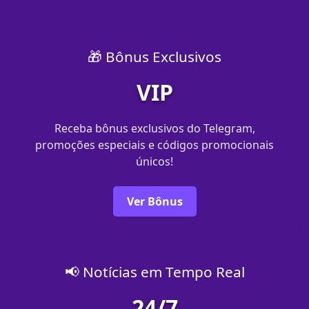
🎁 Bônus Exclusivos
VIP
Receba bônus exclusivos do Telegram,
promoções especiais e códigos promocionais
únicos!
Ver Bônus
📢 Notícias em Tempo Real
24/7