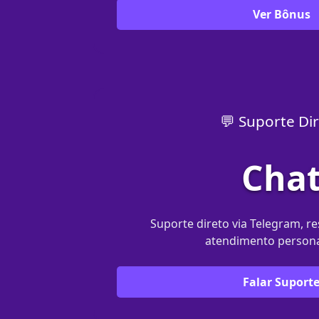
Ver Bônus
💬 Suporte Di
Cha
Suporte direto via Telegram, r
atendimento persona
Falar Suport