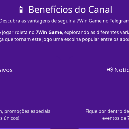
📱 Benefícios do Canal
Descubra as vantagens de seguir a 7Win Game no Telegra
 jogar roleta no
7Win Game
, explorando as diferentes var
a que tornam este jogo uma escolha popular entre os apo
sivos
📢 Notí
m, promoções especiais
Fique por dentro d
s únicos!
eventos da 