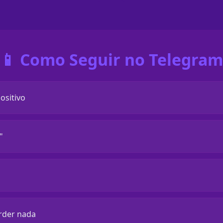
📱 Como Seguir no Telegram
ositivo
"
erder nada