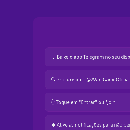
📱 Baixe o app Telegram no seu disp
🔍 Procure por "@7Win GameOficial
👆 Toque em "Entrar" ou "Join"
🔔 Ative as notificações para não p