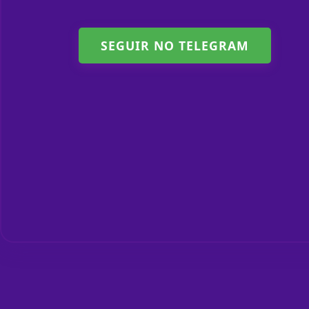
SEGUIR NO TELEGRAM