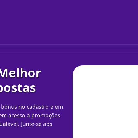
Melhor
postas
 bônus no cadastro e em
tem acesso a promoções
ualável. Junte-se aos