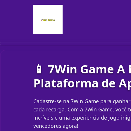
📱 7Win Game A 
Plataforma de A
Cadastre-se na 7Win Game para ganhar
cada recarga. Com a 7Win Game, você 
incríveis e uma experiência de jogo inig
vencedores agora!