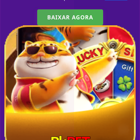
BAIXAR AGORA