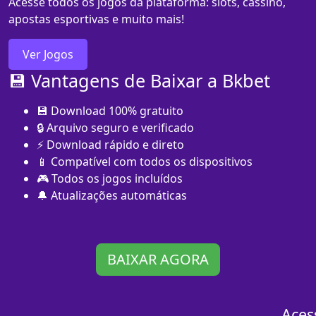
Acesse todos os jogos da plataforma: slots, cassino,
apostas esportivas e muito mais!
Ver Jogos
💾 Vantagens de Baixar a Bkbet
💾 Download 100% gratuito
🔒 Arquivo seguro e verificado
⚡ Download rápido e direto
📱 Compatível com todos os dispositivos
🎮 Todos os jogos incluídos
🔔 Atualizações automáticas
BAIXAR AGORA
Aces