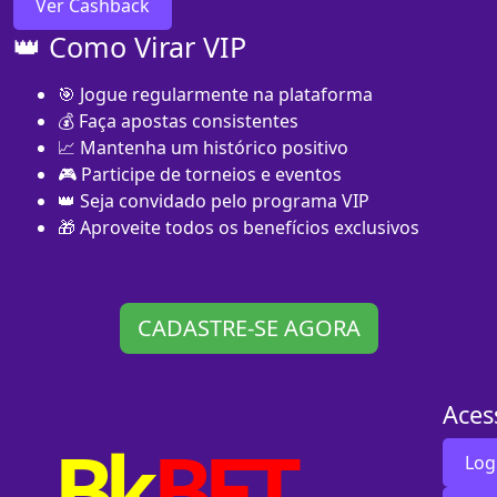
Ver Cashback
👑 Como Virar VIP
🎯 Jogue regularmente na plataforma
💰 Faça apostas consistentes
📈 Mantenha um histórico positivo
🎮 Participe de torneios e eventos
👑 Seja convidado pelo programa VIP
🎁 Aproveite todos os benefícios exclusivos
CADASTRE-SE AGORA
Aces
Log