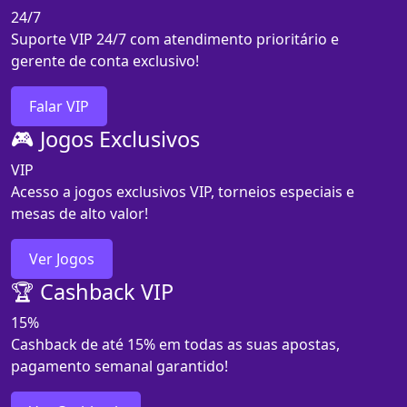
24/7
Suporte VIP 24/7 com atendimento prioritário e
gerente de conta exclusivo!
Falar VIP
🎮 Jogos Exclusivos
VIP
Acesso a jogos exclusivos VIP, torneios especiais e
mesas de alto valor!
Ver Jogos
🏆 Cashback VIP
15%
Cashback de até 15% em todas as suas apostas,
pagamento semanal garantido!