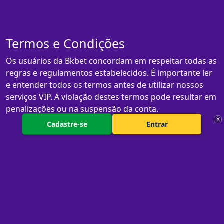
Termos e Condições
Os usuários da Bkbet concordam em respeitar todas as
regras e regulamentos estabelecidos. É importante ler
e entender todos os termos antes de utilizar nossos
serviços VIP. A violação destes termos pode resultar em
penalizações ou na suspensão da conta.
X
Cadastre-se
Entrar